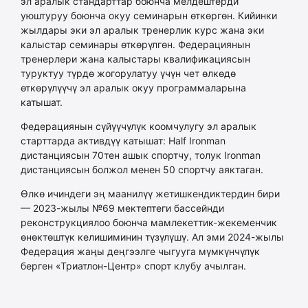
эл аралык стандарттар боюнча мелдештерди
уюштуруу боюнча окуу семинарын өткөргөн. Кийинки
жылдары эки эл аралык тренерлик курс жана эки
калыстар семинары өткөрүлгөн. Федерациянын
тренерлери жана калыстары квалификациясын
туруктуу түрдө жогорулатуу үчүн чет өлкөдө
өткөрүлүүчү эл аралык окуу программаларына
катышат.
Федерациянын сүйүүчүлүк коомчулугу эл аралык
старттарда активдүү катышат: Half Ironman
дистанциясын 70тен ашык спортчу, толук Ironman
дистанциясын болжол менен 50 спортчу аяктаган.
Өлкө ичиндеги эң маанилүү жетишкендиктердин бири
— 2023-жылы №69 мектептеги бассейнди
реконструкциялоо боюнча мамлекеттик-жекеменчик
өнөктөштүк келишиминин түзүлүшү. Ал эми 2024-жылы
Федерация жаңы деңгээлге чыгууга мүмкүнчүлүк
берген «Триатлон-Центр» спорт клубу ачылган.