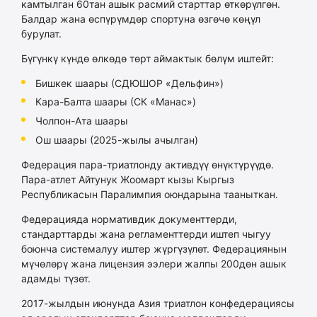
камтылган 60тан ашык расмий старттар өткөрүлгөн.
Балдар жана өспүрүмдөр спортуна өзгөчө көңүл
бурулат.
Бүгүнкү күндө өлкөдө төрт аймактык бөлүм иштейт:
Бишкек шаары (СДЮШОР «Дельфин»)
Кара-Балта шаары (СК «Манас»)
Чолпон-Ата шаары
Ош шаары (2025-жылы ачылган)
Федерация пара-триатлонду активдүү өнүктүрүүдө.
Пара-атлет Айтунук Жоомарт кызы Кыргыз
Республикасын Паралимпия оюндарына тааныткан.
Федерацияда нормативдик документтерди,
стандарттарды жана регламенттерди иштеп чыгуу
боюнча системалуу иштер жүргүзүлөт. Федерациянын
мүчөлөрү жана лицензия ээлери жалпы 200дөн ашык
адамды түзөт.
2017-жылдын июнунда Азия триатлон конфедерациясы