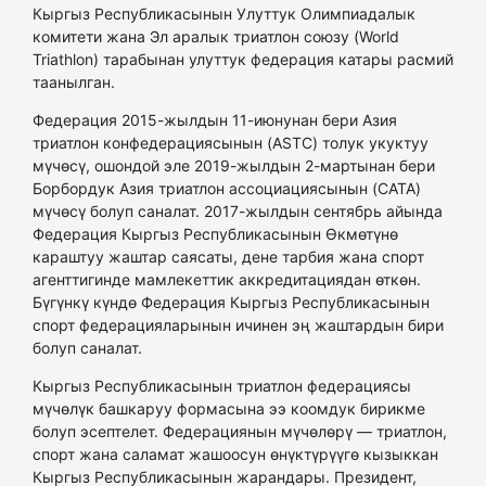
Кыргыз Республикасынын Улуттук Олимпиадалык
комитети жана Эл аралык триатлон союзу (World
Triathlon) тарабынан улуттук федерация катары расмий
таанылган.
Федерация 2015-жылдын 11-июнунан бери Азия
триатлон конфедерациясынын (ASTC) толук укуктуу
мүчөсү, ошондой эле 2019-жылдын 2-мартынан бери
Борбордук Азия триатлон ассоциациясынын (CATA)
мүчөсү болуп саналат. 2017-жылдын сентябрь айында
Федерация Кыргыз Республикасынын Өкмөтүнө
караштуу жаштар саясаты, дене тарбия жана спорт
агенттигинде мамлекеттик аккредитациядан өткөн.
Бүгүнкү күндө Федерация Кыргыз Республикасынын
спорт федерацияларынын ичинен эң жаштардын бири
болуп саналат.
Кыргыз Республикасынын триатлон федерациясы
мүчөлүк башкаруу формасына ээ коомдук бирикме
болуп эсептелет. Федерациянын мүчөлөрү — триатлон,
спорт жана саламат жашоосун өнүктүрүүгө кызыккан
Кыргыз Республикасынын жарандары. Президент,