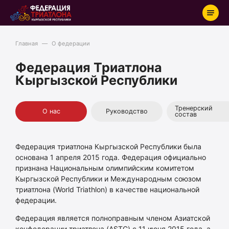
Главная
—
О федерации
Старты
Федерация Триатлона
Кыргызской Республики
Новости
Результаты
Тренерский
О нас
Руководство
Школы триатлона
состав
О федерации
Федерация триатлона Кыргызской Республики была
Рейтинг
основана 1 апреля 2015 года. Федерация официально
Контакты
признана Национальным олимпийским комитетом
Кыргызской Республики и Международным союзом
триатлона (World Triathlon) в качестве национальной
федерации.
Вход
Федерация является полноправным членом Азиатской
конфедерации триатлона (ASTC) с 11 июня 2015 года, а