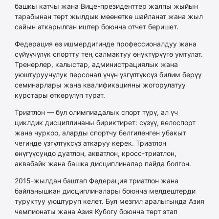
башкы катчы жана Вице-президенттер жалпы жыйын
тарабынан төрт жылдык мөөнөткө шайланат жана жыл
сайын аткарылган иштер боюнча отчет беришет.
Федерация өз ишмердигинде профессионалдуу жана
сүйүүчүлүк спортту тең салмактуу өнүктүрүүгө умтулат.
Тренерлер, калыстар, администрациялык жана
уюштуруучулук персонал үчүн үзгүлтүксүз билим берүү
семинарлары жана квалификацияны жогорулатуу
курстары өткөрүлүп турат.
Триатлон — бул олимпиадалык спорт түрү, ал үч
циклдик дисциплинаны бириктирет: сүзүү, велоспорт
жана чуркоо, аларды спортчу белгиленген убакыт
чегинде үзгүлтүксүз аткаруу керек. Триатлон
өнүгүүсундо дуатлон, акватлон, кросс-триатлон,
аквабайк жана башка дисциплиналар пайда болгон.
2015-жылдан баштап Федерация триатлон жана
байланышкан дисциплиналары боюнча мелдештерди
туруктуу уюштуруп келет. Бул мезгил аралыгында Азия
чемпионаты жана Азия Кубогу боюнча төрт этап