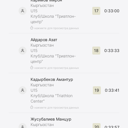
Кыргызстан
17
U15
0:33:00
Клуб/Школа "Триатлон-
центр"
нажмите для просмотра данных
Айдаров Азат
Кыргызстан
18
U15
0:33:33
Клуб/Школа "Триатлон-
центр"
нажмите для просмотра данных
Кадырбеков Амантур
Кыргызстан
19
U15
0:33:41
Клуб/Школа "Triathlon
Center"
нажмите для просмотра данных
Жусубалиев Манцур
Кыргызстан
20
0:33:57