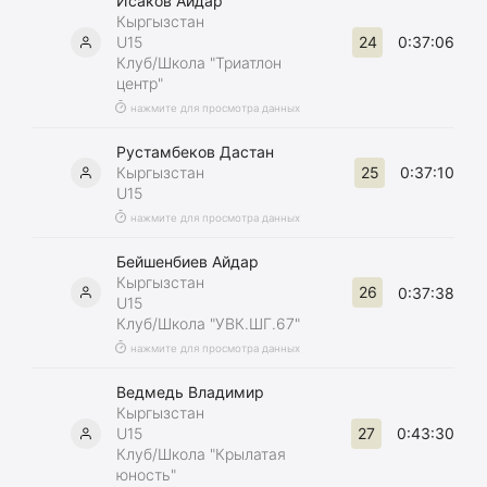
Исаков Айдар
Кыргызстан
24
U15
0:37:06
Клуб/Школа "Триатлон
центр"
нажмите для просмотра данных
Рустамбеков Дастан
25
Кыргызстан
0:37:10
U15
нажмите для просмотра данных
Бейшенбиев Айдар
Кыргызстан
26
0:37:38
U15
Клуб/Школа "УВК.ШГ.67"
нажмите для просмотра данных
Ведмедь Владимир
Кыргызстан
27
U15
0:43:30
Клуб/Школа "Крылатая
юность"