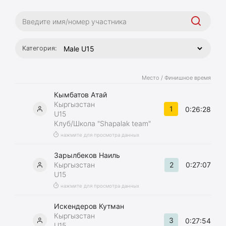
Категория:
Место / Финишное время
Кымбатов Атай
Кыргызстан
1
0:26:28
U15
Клуб/Школа "Shapalak team"
нажмите для просмотра данных
Зарылбеков Наиль
2
Кыргызстан
0:27:07
U15
нажмите для просмотра данных
Искендеров Кутман
Кыргызстан
3
0:27:54
U15